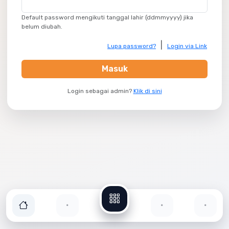
Default password mengikuti tanggal lahir (ddmmyyyy) jika
belum diubah.
|
Lupa password?
Login via Link
Masuk
Login sebagai admin?
Klik di sini
Eduschool © 2026