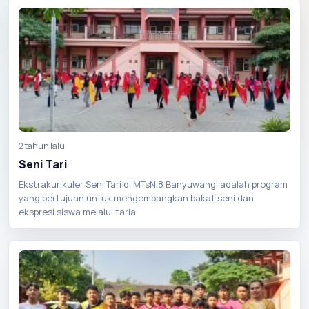
2 tahun lalu
Seni Tari
Ekstrakurikuler Seni Tari di MTsN 8 Banyuwangi adalah program
yang bertujuan untuk mengembangkan bakat seni dan
ekspresi siswa melalui taria