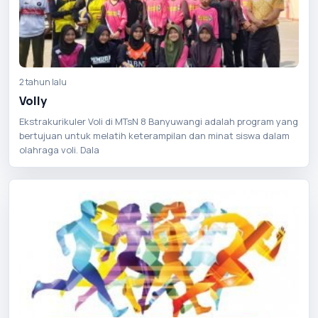
2 tahun lalu
Volly
Ekstrakurikuler Voli di MTsN 8 Banyuwangi adalah program yang
bertujuan untuk melatih keterampilan dan minat siswa dalam
olahraga voli. Dala